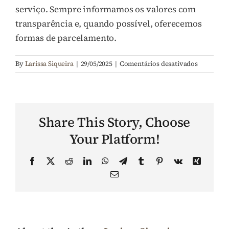
serviço. Sempre informamos os valores com
Perguntas Frequentes (FAQ)
transparência e, quando possível, oferecemos
formas de parcelamento.
Contato
em
By
Larissa Siqueira
|
29/05/2025
|
Comentários desativados
8.
Como
funciona
a
Share This Story, Choose
cobrança
dos
Your Platform!
honorário
Facebook
X
Reddit
LinkedIn
WhatsApp
Telegram
Tumblr
Pinterest
Vk
Xing
Email