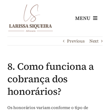
Skip
to
content
MENU
Home
Previous
Next
Escritório
8. Como funciona a
Nossos Profissionais
cobrança dos
Áreas de Atuação
honorários?
Blog
Os honorários variam conforme o tipo de