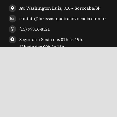
Av. Washington Luiz, 310 – Sorocaba/SP
contato@larissasiqueiraadvocacia.com.br
(15) 99816-8321
Segunda à Sexta das 07h às 19h.
Sábado das 09h às 14h.
 • Advogada Larissa Siqueira • OAB/SP 427.099 • Todos os Direitos Res