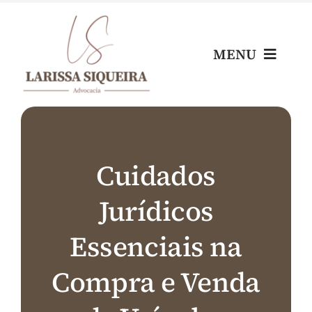
Skip
to
content
MENU
Home
Escritório
Cuidados
Jurídicos
Nossos Profissionais
Essenciais na
Áreas de Atuação
Compra e Venda
Blog