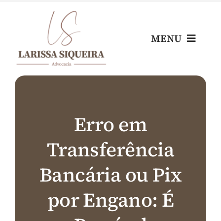
Skip
to
content
MENU
Home
Escritório
Erro em
Transferência
Nossos Profissionais
Bancária ou Pix
Áreas de Atuação
por Engano: É
Blog