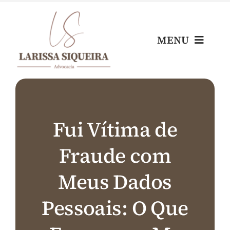
Skip
to
content
MENU
Home
Escritório
Fui Vítima de
Fraude com
Nossos Profissionais
Meus Dados
Áreas de Atuação
Pessoais: O Que
Blog