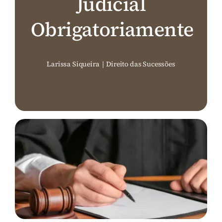
Judicial
Perguntas Frequentes (FAQ)
Obrigatoriamente
Contato
Larissa Siqueira
|
Direito das Sucessões