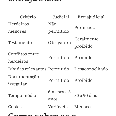
Critério
Judicial
Extrajudicial
Herdeiros
Não
Permitido
menores
permitido
Geralmente
Testamento
Obrigatório
proibido
Conflitos entre
Permitido
Proibido
herdeiros
Dívidas relevantes
Permitido
Desaconselhado
Documentação
Permitido
Proibido
irregular
6 meses a 3
Tempo médio
30 a 90 dias
anos
Custos
Variáveis
Menores