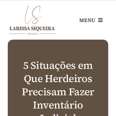
Skip
to
content
MENU
Home
Escritório
5 Situações em
Que Herdeiros
Nossos Profissionais
Precisam Fazer
Áreas de Atuação
Inventário
Blog