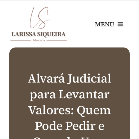
Skip
to
content
MENU
Home
Escritório
Alvará Judicial
para Levantar
Nossos Profissionais
Valores: Quem
Áreas de Atuação
Pode Pedir e
Blog