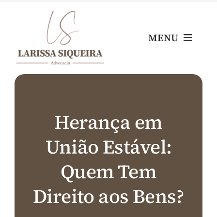
Skip
to
content
MENU
Home
Escritório
Herança em
União Estável:
Nossos Profissionais
Quem Tem
Áreas de Atuação
Direito aos Bens?
Blog