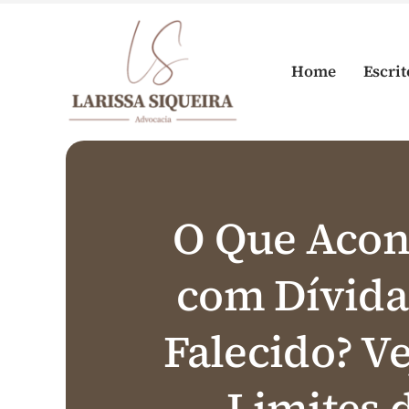
Skip
to
content
Home
Escrit
O Que Acon
com Dívida
Falecido? Ve
Limites 