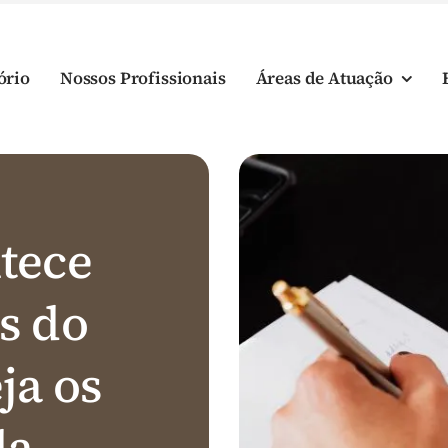
ório
Nossos Profissionais
Áreas de Atuação
tece
s do
ja os
da