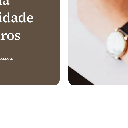
idade
iros
cessões