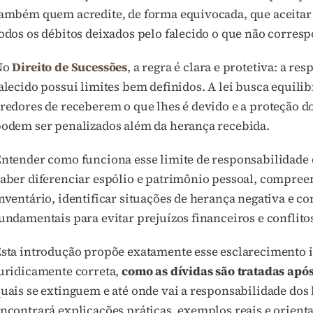
ambém quem acredite, de forma equivocada, que aceitar
odos os débitos deixados pelo falecido o que não corresp
No
Direito de Sucessões
, a regra é clara e protetiva: a r
alecido possui limites bem definidos. A lei busca equilibr
redores de receberem o que lhes é devido e a proteção d
odem ser penalizados além da herança recebida.
ntender como funciona esse limite de responsabilidade é
aber diferenciar espólio e patrimônio pessoal, compree
nventário, identificar situações de herança negativa e c
undamentais para evitar prejuízos financeiros e conflitos
sta introdução propõe exatamente esse esclarecimento ini
uridicamente correta,
como as dívidas são tratadas após
uais se extinguem e até onde vai a responsabilidade dos
ncontrará explicações práticas, exemplos reais e orienta