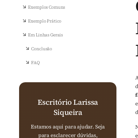
Exemplos Comuns
Exemplo Prático
Em Linhas Gerais
Conclusão
FAQ
A
d
f
Escritório Larissa
e
Siqueira
d
Estamos aqui para ajudar. Seja
N
para esclarecer dúvidas,
e