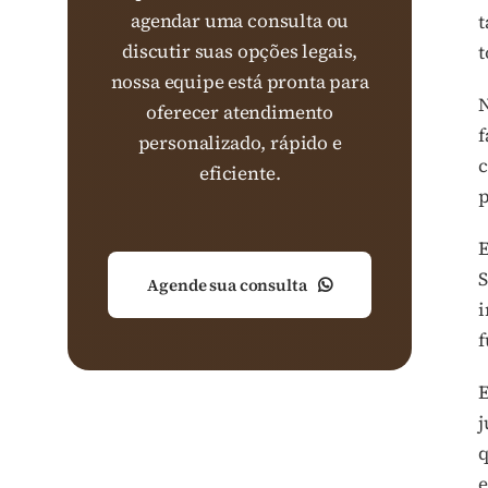
agendar uma consulta ou
t
discutir suas opções legais,
t
nossa equipe está pronta para
oferecer atendimento
f
personalizado, rápido e
c
eficiente.
p
E
S
Agende sua consulta
i
f
E
j
q
e