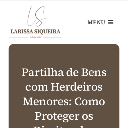
Skip
to
content
MENU
Home
Escritório
Partilha de Bens
com Herdeiros
Nossos Profissionais
Menores: Como
Áreas de Atuação
Proteger os
Blog