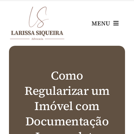
Skip
to
content
MENU
Home
Escritório
Como
Regularizar um
Nossos Profissionais
Imóvel com
Áreas de Atuação
Documentação
Blog