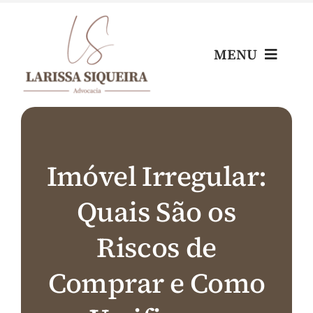
Skip
to
content
MENU
Home
Escritório
Imóvel Irregular:
Quais São os
Nossos Profissionais
Riscos de
Áreas de Atuação
Comprar e Como
Blog