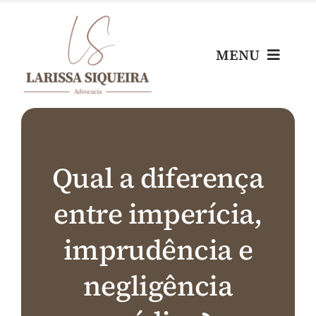
Skip
to
content
MENU
Home
Escritório
Qual a diferença
entre imperícia,
Nossos Profissionais
imprudência e
Áreas de Atuação
negligência
Blog