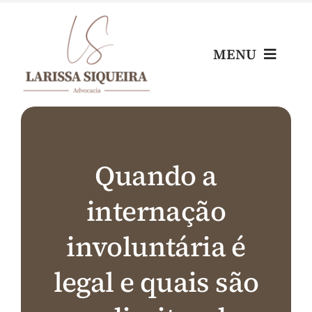
Skip
to
content
MENU
Home
Escritório
Quando a
internação
Nossos Profissionais
involuntária é
Áreas de Atuação
legal e quais são
Blog