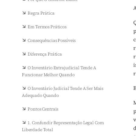
A
Regra Prática
Q
Em Termos Práticos
p
c
Consequências Possíveis
r
Diferença Prática
r
i
O Inventário Extrajudicial Tende A
r
Funcionar Melhor Quando
E
O Inventário Judicial Tende A Ser Mais
Adequado Quando
M
Pontos Centrais
p
v
1. Confundir Representação Legal Com
d
Liberdade Total