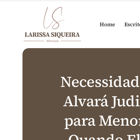
Skip
to
content
Home
Escrit
Necessidad
Alvará Judi
para Meno
Quando El