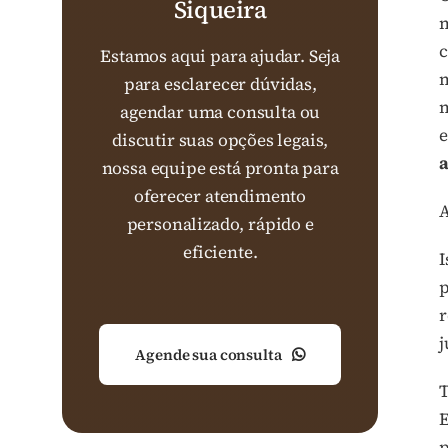
Siqueira
m
c
Estamos aqui para ajudar. Seja
m
para esclarecer dúvidas,
m
agendar uma consulta ou
e
discutir suas opções legais,
a
nossa equipe está pronta para
oferecer atendimento
A
personalizado, rápido e
eficiente.
I
p
r
j
Agende sua consulta
T
E
p