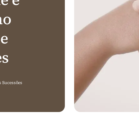
no
de
es
s Sucessões