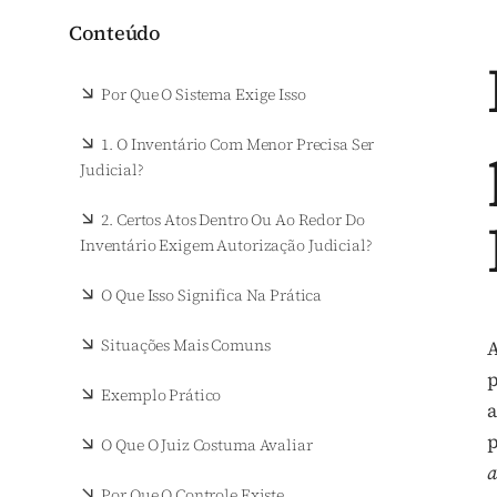
Conteúdo
Por Que O Sistema Exige Isso
1. O Inventário Com Menor Precisa Ser
Judicial?
2. Certos Atos Dentro Ou Ao Redor Do
Inventário Exigem Autorização Judicial?
O Que Isso Significa Na Prática
Situações Mais Comuns
p
Exemplo Prático
a
p
O Que O Juiz Costuma Avaliar
a
Por Que O Controle Existe