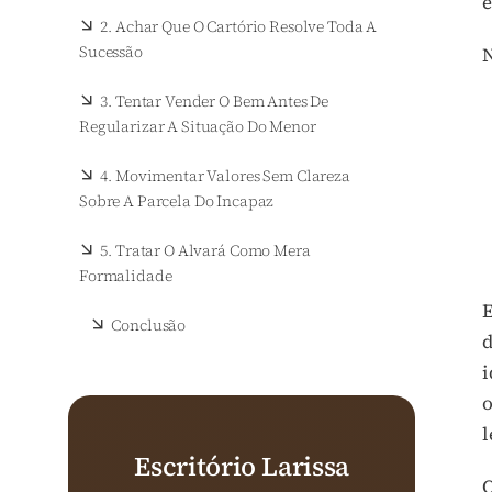
e
2. Achar Que O Cartório Resolve Toda A
Sucessão
N
3. Tentar Vender O Bem Antes De
Regularizar A Situação Do Menor
4. Movimentar Valores Sem Clareza
Sobre A Parcela Do Incapaz
5. Tratar O Alvará Como Mera
Formalidade
E
Conclusão
d
i
o
l
Escritório Larissa
O