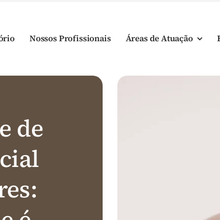
ório
Nossos Profissionais
Áreas de Atuação
e de
cial
res:
e é