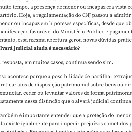
uito tempo, a presença de menor ou incapaz era vista 
artório. Hoje, a regulamentação do CNJ passou a admiti
enor ou incapaz em hipóteses específicas, desde que ob
anifestação favorável do Ministério Público e pagamen
ntanto, essa mesma abertura gerou novas dúvidas prátic
lvará judicial ainda é necessário?
 resposta, em muitos casos, continua sendo sim.
sso acontece porque a possibilidade de partilhar extraj
raticar atos de disposição patrimonial sobre bens ou dir
enunciar, ceder ou levantar valores de forma patrimonia
ustamente nessa distinção que o alvará judicial contin
ambém é importante entender que a proteção do menor n
la existe igualmente para impedir prejuízos cometidos 
recipitadas. Em muitas famílias, ninguém quer lesar o 