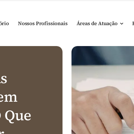
ório
Nossos Profissionais
Áreas de Atuação
as
 em
O Que
r