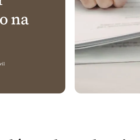
o na
vil