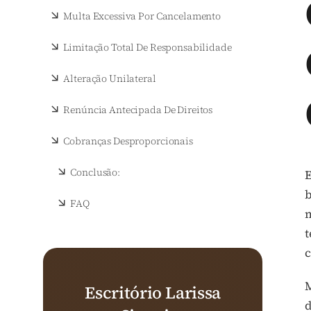
Multa Excessiva Por Cancelamento
Limitação Total De Responsabilidade
Alteração Unilateral
Renúncia Antecipada De Direitos
Cobranças Desproporcionais
Conclusão:
E
b
FAQ
m
t
M
Escritório Larissa
d