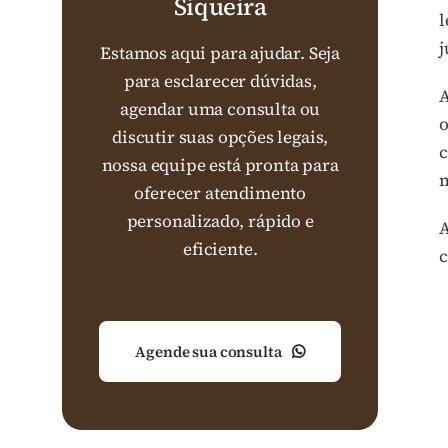
Siqueira
l
j
Estamos aqui para ajudar. Seja
para esclarecer dúvidas,
A
agendar uma consulta ou
o
discutir suas opções legais,
c
nossa equipe está pronta para
m
oferecer atendimento
personalizado, rápido e
A
eficiente.
c
Agende sua consulta