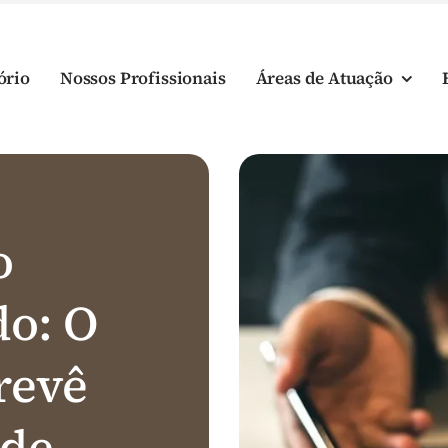
ório
Nossos Profissionais
Áreas de Atuação
o
o: O
revê
 de