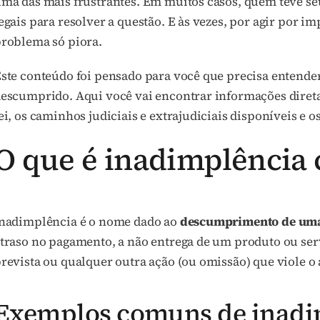
ma das mais frustrantes. Em muitos casos, quem teve seu
egais para resolver a questão. E às vezes, por agir por i
roblema só piora.
ste conteúdo foi pensado para você que precisa entender
escumprido. Aqui você vai encontrar informações diretas
ei, os caminhos judiciais e extrajudiciais disponíveis e o
O que é inadimplência 
nadimplência é o nome dado ao
descumprimento de uma
traso no pagamento, a não entrega de um produto ou se
revista ou qualquer outra ação (ou omissão) que viole o 
Exemplos comuns de inadi