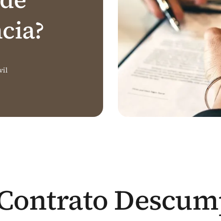
cia?
vil
Contrato Descump