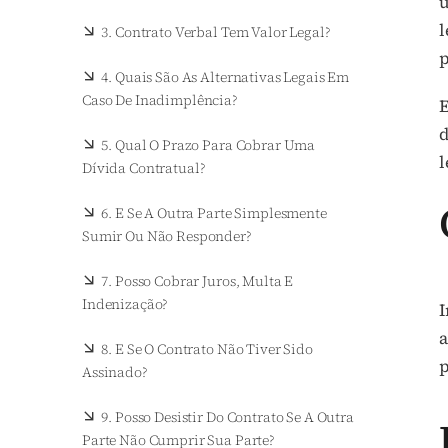
u
l
3. Contrato Verbal Tem Valor Legal?
p
4. Quais São As Alternativas Legais Em
Caso De Inadimplência?
E
d
5. Qual O Prazo Para Cobrar Uma
l
Dívida Contratual?
6. E Se A Outra Parte Simplesmente
Sumir Ou Não Responder?
7. Posso Cobrar Juros, Multa E
Indenização?
I
a
8. E Se O Contrato Não Tiver Sido
p
Assinado?
9. Posso Desistir Do Contrato Se A Outra
Parte Não Cumprir Sua Parte?