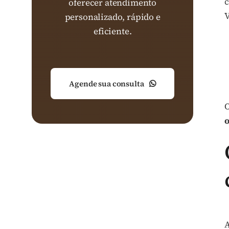
c
oferecer atendimento
V
personalizado, rápido e
eficiente.
Agende sua consulta
O
o
A