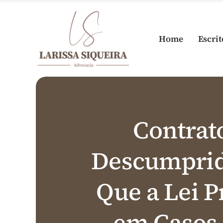
Skip
to
content
Home
Escrit
Contrat
Descumprid
Que a Lei P
em Casos