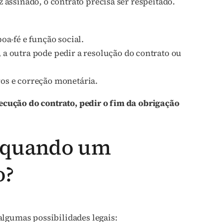
z assinado, o contrato precisa ser respeitado.
boa-fé e função social.
 a outra pode pedir a resolução do contrato ou
ros e correção monetária.
xecução do contrato, pedir o fim da obrigação
s quando um
o?
lgumas possibilidades legais: