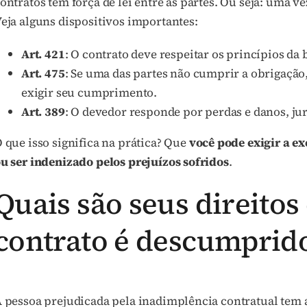
ontratos têm força de lei entre as partes. Ou seja: uma ve
eja alguns dispositivos importantes:
Art. 421
: O contrato deve respeitar os princípios da 
Art. 475
: Se uma das partes não cumprir a obrigação,
exigir seu cumprimento.
Art. 389
: O devedor responde por perdas e danos, ju
 que isso significa na prática? Que
você pode exigir a e
u ser indenizado pelos prejuízos sofridos
.
Quais são seus direito
contrato é descumprid
 pessoa prejudicada pela inadimplência contratual tem a