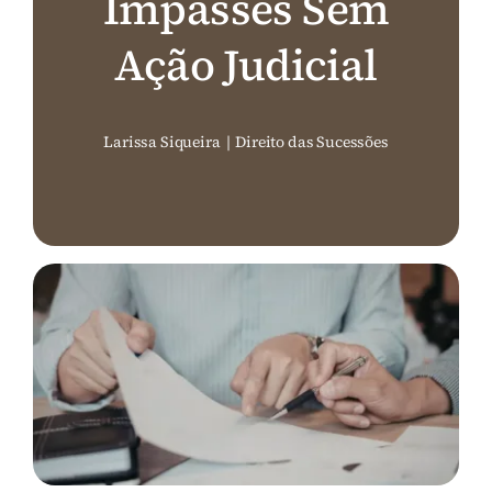
Impasses Sem
Perguntas Frequentes (FAQ)
Ação Judicial
Contato
Larissa Siqueira
|
Direito das Sucessões