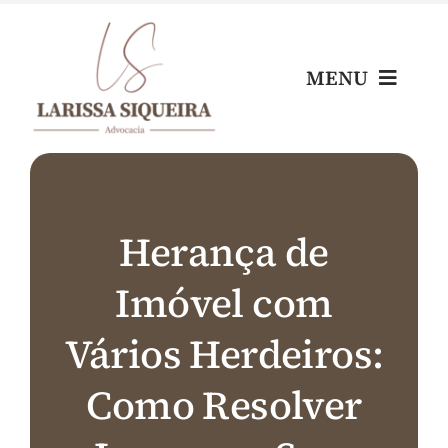
Skip
to
content
MENU
Home
Escritório
Herança de
Imóvel com
Nossos Profissionais
Vários Herdeiros:
Áreas de Atuação
Como Resolver
Blog