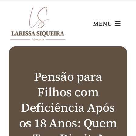
Skip
to
content
MENU
Home
Escritório
Pensão para
Filhos com
Nossos Profissionais
Deficiência Após
Áreas de Atuação
os 18 Anos: Quem
Blog