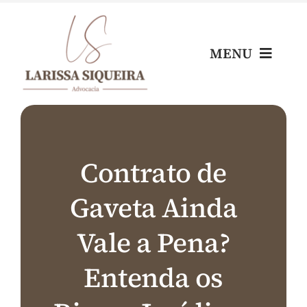
Skip
to
content
MENU
Home
Escritório
Contrato de
Gaveta Ainda
Nossos Profissionais
Vale a Pena?
Áreas de Atuação
Entenda os
Blog