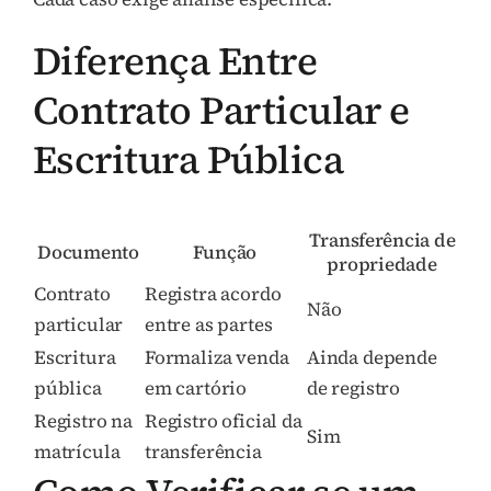
Diferença Entre
Contrato Particular e
Escritura Pública
Transferência de
Documento
Função
propriedade
Contrato
Registra acordo
Não
particular
entre as partes
Escritura
Formaliza venda
Ainda depende
pública
em cartório
de registro
Registro na
Registro oficial da
Sim
matrícula
transferência