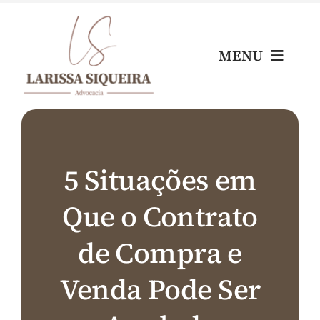
Skip
to
content
MENU
Home
Escritório
5 Situações em
Que o Contrato
Nossos Profissionais
de Compra e
Áreas de Atuação
Venda Pode Ser
Blog