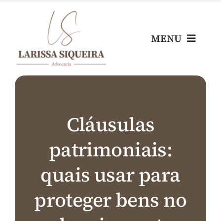
Skip
to
content
MENU
Home
Escritório
Cláusulas
patrimoniais:
Nossos Profissionais
quais usar para
Áreas de Atuação
proteger bens no
Blog