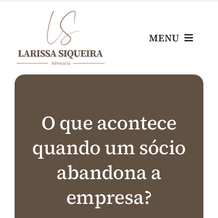
Skip
to
content
MENU
Home
Escritório
O que acontece
quando um sócio
Nossos Profissionais
abandona a
Áreas de Atuação
empresa?
Blog