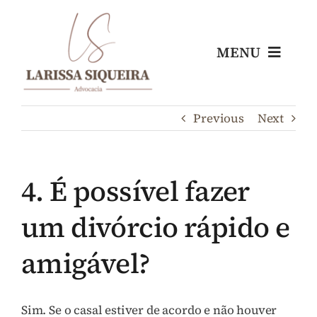
Skip
to
content
MENU
Home
Previous
Next
Escritório
4. É possível fazer
Nossos Profissionais
um divórcio rápido e
Áreas de Atuação
amigável?
Blog
Sim. Se o casal estiver de acordo e não houver