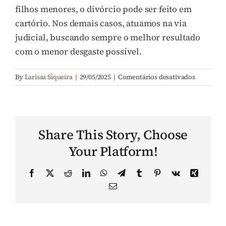
filhos menores, o divórcio pode ser feito em
Perguntas Frequentes (FAQ)
cartório. Nos demais casos, atuamos na via
judicial, buscando sempre o melhor resultado
com o menor desgaste possível.
Contato
em
By
Larissa Siqueira
|
29/05/2025
|
Comentários desativados
4.
É
possível
fazer
Share This Story, Choose
um
divórcio
Your Platform!
rápido
e
Facebook
X
Reddit
LinkedIn
WhatsApp
Telegram
Tumblr
Pinterest
Vk
Xing
amigável?
Email