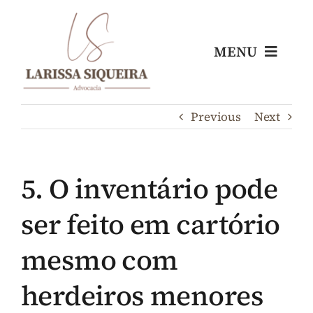
Skip
to
content
MENU
Home
Previous
Next
Escritório
5. O inventário pode
Nossos Profissionais
ser feito em cartório
Áreas de Atuação
mesmo com
herdeiros menores
Blog