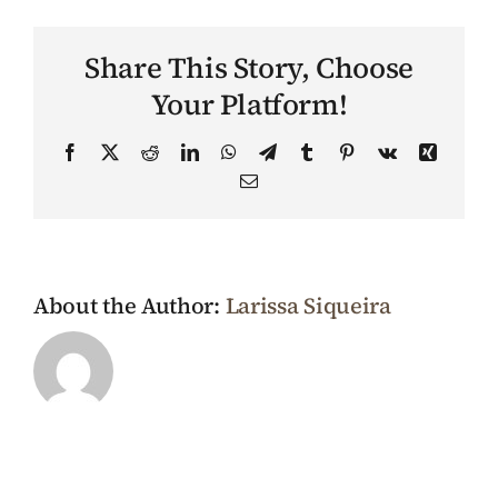
inventári
pode
Share This Story, Choose
ser
feito
Your Platform!
em
cartório
Facebook
X
Reddit
LinkedIn
WhatsApp
Telegram
Tumblr
Pinterest
Vk
Xing
mesmo
Email
com
herdeiros
menores
ou
incapazes
About the Author:
Larissa Siqueira