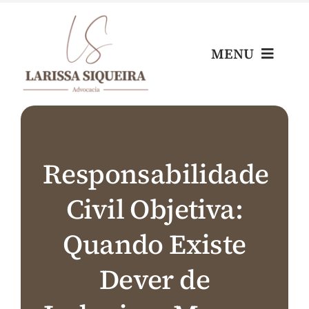
Skip
to
content
MENU
Home
Escritório
Responsabilidade
Civil Objetiva:
Nossos Profissionais
Quando Existe
Áreas de Atuação
Dever de
Blog