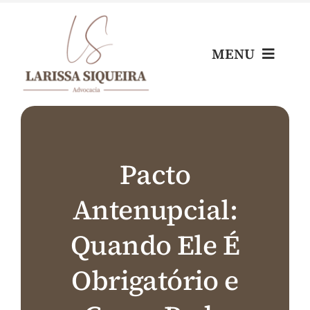
Skip
to
content
MENU
Home
Escritório
Pacto
Antenupcial:
Nossos Profissionais
Quando Ele É
Áreas de Atuação
Obrigatório e
Blog