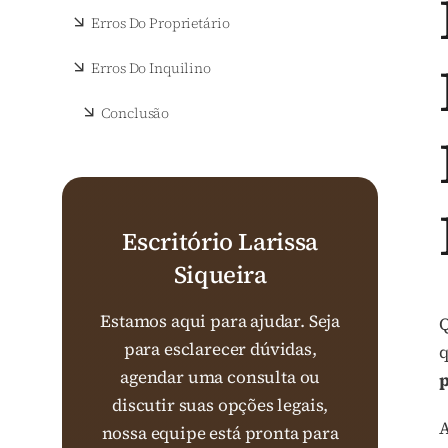
Erros Do Proprietário
Erros Do Inquilino
Conclusão
Escritório Larissa
Siqueira
Estamos aqui para ajudar. Seja
Q
para esclarecer dúvidas,
q
agendar uma consulta ou
p
discutir suas opções legais,
A
nossa equipe está pronta para