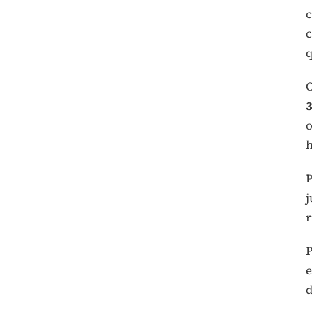
c
c
q
O
3
o
h
P
j
r
P
e
d