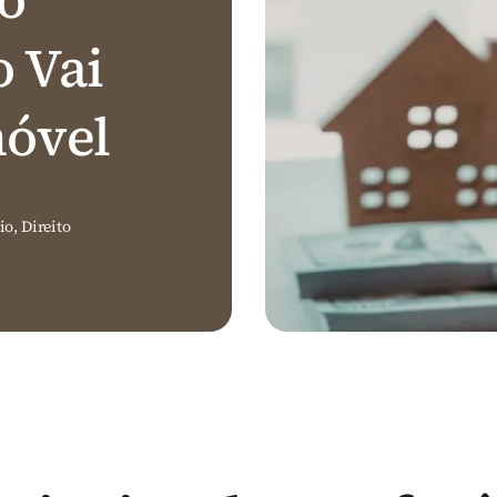
o Vai
móvel
io
,
Direito