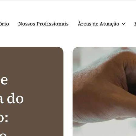
ório
Nossos Profissionais
Áreas de Atuação
de
a do
o:
o