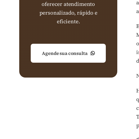
a
oferecer atendimento
a
personalizado, rápido e
eficiente.
E
M
o
i
Agende sua consulta
d
N
H
q
c
T
p