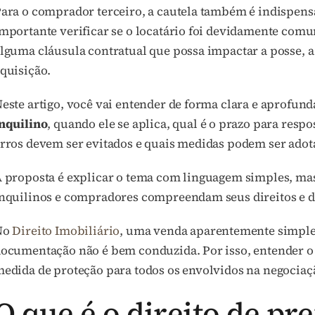
ara o comprador terceiro, a cautela também é indispens
mportante verificar se o locatário foi devidamente comuni
lguma cláusula contratual que possa impactar a posse, a
quisição.
este artigo, você vai entender de forma clara e aprofun
nquilino
, quando ele se aplica, qual é o prazo para respo
rros devem ser evitados e quais medidas podem ser adota
 proposta é explicar o tema com linguagem simples, mas
nquilinos e compradores compreendam seus direitos e d
No
Direito Imobiliário
, uma venda aparentemente simples
ocumentação não é bem conduzida. Por isso, entender o 
edida de proteção para todos os envolvidos na negociaç
O que é o direito de pr